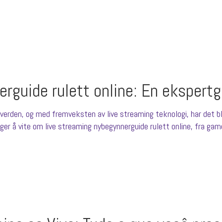
rguide rulett online: En ekspertg
verden, og med fremveksten av live streaming teknologi, har det bli
ger å vite om live streaming nybegynnerguide rulett online, fra gamep