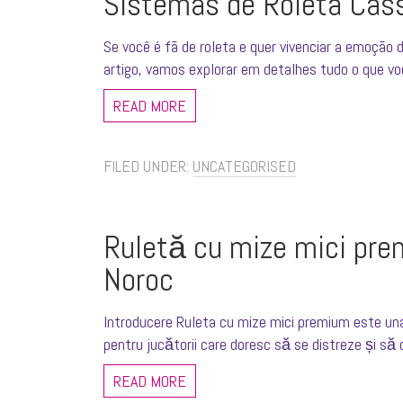
Sistemas de Roleta Cass
Se você é fã de roleta e quer vivenciar a emoção 
artigo, vamos explorar em detalhes tudo o que vo
READ MORE
FILED UNDER:
UNCATEGORISED
Ruletă cu mize mici pre
Noroc
Introducere Ruleta cu mize mici premium este una d
pentru jucătorii care doresc să se distreze și să c
READ MORE