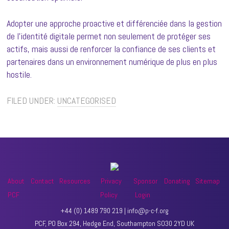
Adopter une approche proactive et différenciée dans la gestion
de l’identité digitale permet non seulement de protéger ses
actifs, mais aussi de renforcer la confiance de ses clients et
partenaires dans un environnement numérique de plus en plus
hostile.
FILED UNDER:
UNCATEGORISED
About
Contact
Resources
Privacy
Sponsor
Donating
Sitemap
PCF
Policy
Login
+44 (0) 1489 790 219 | info@p-c-f.org
PCF, PO Box 294, Hedge End, Southampton SO30 2YD UK