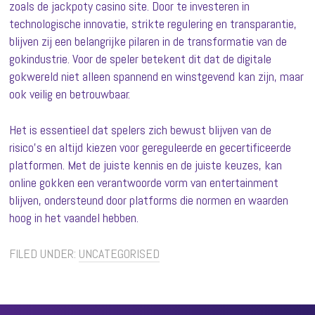
zoals de jackpoty casino site. Door te investeren in
technologische innovatie, strikte regulering en transparantie,
blijven zij een belangrijke pilaren in de transformatie van de
gokindustrie. Voor de speler betekent dit dat de digitale
gokwereld niet alleen spannend en winstgevend kan zijn, maar
ook veilig en betrouwbaar.
Het is essentieel dat spelers zich bewust blijven van de
risico’s en altijd kiezen voor gereguleerde en gecertificeerde
platformen. Met de juiste kennis en de juiste keuzes, kan
online gokken een verantwoorde vorm van entertainment
blijven, ondersteund door platforms die normen en waarden
hoog in het vaandel hebben.
FILED UNDER:
UNCATEGORISED