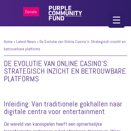
Donate
Home
»
Latest News
»
De Evolutie van Online Casino’s: Strategisch inzicht en
betrouwbare platforms
DE EVOLUTIE VAN ONLINE CASINO’S:
STRATEGISCH INZICHT EN BETROUWBARE
PLATFORMS
Inleiding: Van traditionele gokhallen naar
digitale centra voor entertainment
De wereld van kansspelen heeft een opmerkelijke